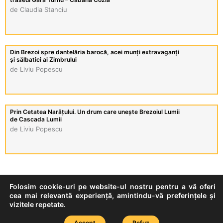
de Claudia Stanciu
Din Brezoi spre dantelăria barocă, acei munți extravaganți
și sălbatici ai Zimbrului
de Liviu Popescu
Prin Cetatea Narățului. Un drum care unește Brezoiul Lumii
de Cascada Lumii
de Liviu Popescu
Folosim cookie-uri pe website-ul nostru pentru a vă oferi
cea mai relevantă experiență, amintindu-vă preferințele și
© 2026 Clubul de Presă Vâlcea
vizitele repetate.
Accept
Refuz