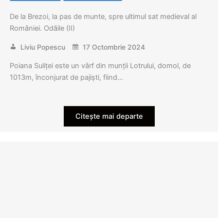
De la Brezoi, la pas de munte, spre ultimul sat medieval al
României. Odăile (II)
Liviu Popescu
17 Octombrie 2024
Poiana Suliței este un vârf din munții Lotrului, domol, de
1013m, înconjurat de pajiști, fiind…
Citește mai departe