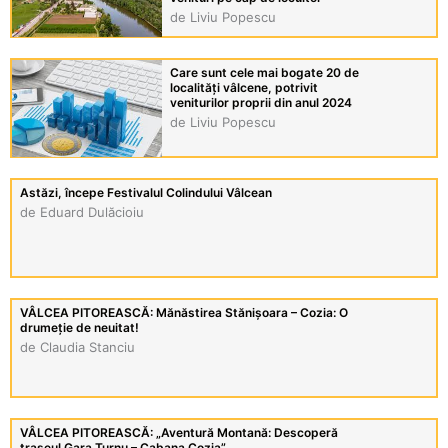
de Liviu Popescu
Care sunt cele mai bogate 20 de
localități vâlcene, potrivit
veniturilor proprii din anul 2024
de Liviu Popescu
Astăzi, începe Festivalul Colindului Vâlcean
de Eduard Dulăcioiu
VÂLCEA PITOREASCĂ: Mănăstirea Stănișoara – Cozia: O
drumeție de neuitat!
de Claudia Stanciu
VÂLCEA PITOREASCĂ: „Aventură Montană: Descoperă
traseul Gara Turnu – Cabana Cozia”