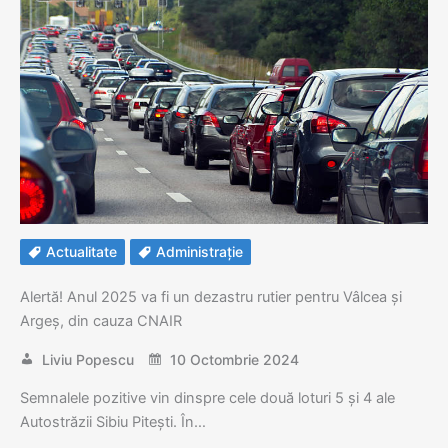
Actualitate
Administrație
Alertă! Anul 2025 va fi un dezastru rutier pentru Vâlcea și
Argeș, din cauza CNAIR
Liviu Popescu
10 Octombrie 2024
Semnalele pozitive vin dinspre cele două loturi 5 și 4 ale
Autostrăzii Sibiu Pitești. În…