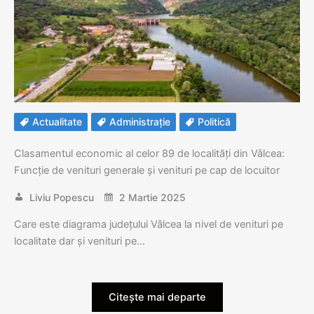
Actualitate
Administrație
Politică
Clasamentul economic al celor 89 de localități din Vâlcea:
Funcție de venituri generale și venituri pe cap de locuitor
Liviu Popescu
2 Martie 2025
Care este diagrama județului Vâlcea la nivel de venituri pe
localitate dar și venituri pe…
Citește mai departe