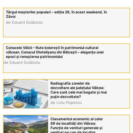
Târgul meşterilor populari – ediţia 29, în acest weekend, în
Zăvoi
de Eduard Dulăcioiu
Conacele Vâlcii – Rute boierești în patrimoniul cultural
vâlcean. Conacul Otetelișanu din Bălcești – eleganța unei
epoci și renașterea patrimoniului
de Eduard Dulăcioiu
Radiografia zonelor de
dezvoltare ale județului Vâlcea:
Care sunt cele mai bogate și mai
puțin dezvoltate?
de Liviu Popescu
Clasamentul economic al celor
89 de localități din Vâlcea:
Funcție de venituri generale și
venituri pe cap de locuitor